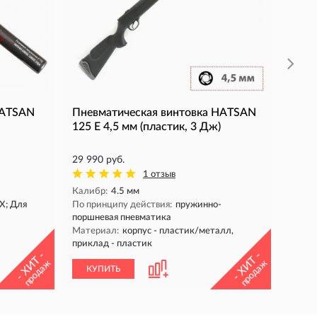
По пр
поршн
Матер
КУ
HATSAN
Пневматическая винтовка HATSAN
125 E 4,5 мм (пластик, 3 Дж)
29 990 руб.
1 отзыв
Калибр:
4.5 мм
X; Для
По принципу действия:
пружинно-
поршневая пневматика
Материал:
корпус - пластик/металл,
приклад - пластик
- ХИТ -
- ХИТ -
продаж
продаж
КУПИТЬ