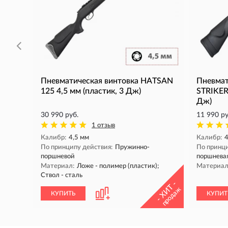
Пневматическая винтовка HATSAN
Пневмат
125 4,5 мм (пластик, 3 Дж)
STRIKER
Дж)
30 990 руб.
11 990 ру
1 отзыв
Калибр:
4,5 мм
Калибр:
4
По принципу действия:
Пружинно-
По принци
поршневой
поршнева
Материал:
Ложе - полимер (пластик);
Материал
Ствол - сталь
- ХИТ -
продаж
КУПИТЬ
КУПИТ