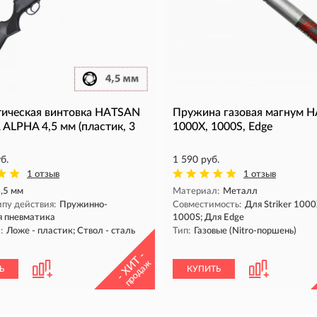
ическая винтовка HATSAN
Пружина газовая магнум 
 ALPHA 4,5 мм (пластик, 3
1000X, 1000S, Edge
б.
1 590 руб.
1 отзыв
1 отзыв
,5 мм
Материал:
Металл
пу действия:
Пружинно-
Совместимость:
Для Striker 1000
я пневматика
1000S; Для Edge
:
Ложе - пластик; Ствол - сталь
Тип:
Газовые (Nitro-поршень)
- ХИТ -
продаж
Ь
КУПИТЬ