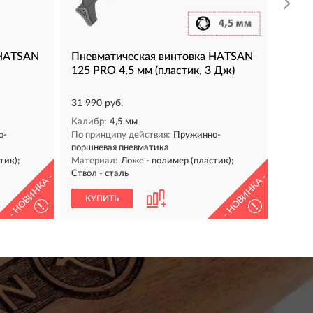
КУ
 HATSAN
Пневматическая винтовка HATSAN
125 PRO 4,5 мм (пластик, 3 Дж)
31 990 руб.
Калибр:
4,5 мм
о-
По принципу действия:
Пружинно-
поршневая пневматика
тик);
Материал:
Ложе - полимер (пластик);
Ствол - сталь
- НОВИНКА -
- НОВИНКА -
КУПИТЬ
!
!