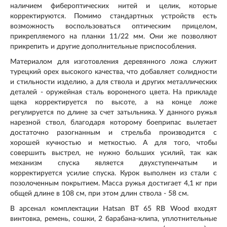
наличием фибероптических нитей и целик, которые
корректируются. Помимо стандартных устройств есть
возможность воспользоваться оптическим прицелом,
прикрепляемого на планки 11/22 мм. Они же позволяют
прикрепить и другие дополнительные приспособления.
Материалом для изготовления деревянного ложа служит
турецкий орех высокого качества, что добавляет солидности
и стильности изделию, а для ствола и других металлических
деталей - оружейная сталь вороненого цвета. На прикладе
щека корректируется по высоте, а на конце ложе
регулируется по длине за счет затыльника. У данного ружья
нарезной ствол, благодаря которому боеприпас вылетает
достаточно разогнанным и стрельба производится с
хорошей кучностью и меткостью. А для того, чтобы
совершить выстрел, не нужно больших усилий, так как
механизм спуска является двухступенчатым и
корректируется усилие спуска. Курок выполнен из стали с
позолоченным покрытием. Масса ружья достигает 4,1 кг при
общей длине в 108 см, при этом длин ствола - 58 см.
В арсенал комплектации Hatsan BT 65 RB Wood входят
винтовка, ремень, сошки, 2 барабана-клипа, уплотнительные