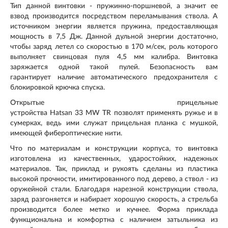
Тип данной винтовки - пружинно-поршневой, а значит ее
взвод производится посредством переламывания ствола. А
источником энергии является пружина, предоставляющая
мощность в
7,5 Дж
. Данной дульной энергии достаточно,
чтобы заряд летел со скоростью в
170 м/с
ек, роль которого
выполняет свинцовая пуля 4,5 мм калибра. Винтовка
заряжается одной такой пулей. Безопасность вам
гарантирует наличие автоматического предохранителя с
блокировкой крючка спуска.
Открытые прицельные
устройства Hatsan 33 MW TR позволят применять ружье и в
сумерках, ведь ими служат прицельная планка с мушкой,
имеющей фибероптические нити.
Что по материалам и конструкции корпуса, то винтовка
изготовлена из качественных, ударостойких, надежных
материалов. Так, приклад и рукоять сделаны из пластика
высокой прочности, имитированного под дерево, а ствол - из
оружейной стали. Благодаря нарезной конструкции ствола,
заряд разгоняется и набирает хорошую скорость, а стрельба
производится более метко и кучнее. Форма приклада
функциональна и комфортна с наличием затыльника из