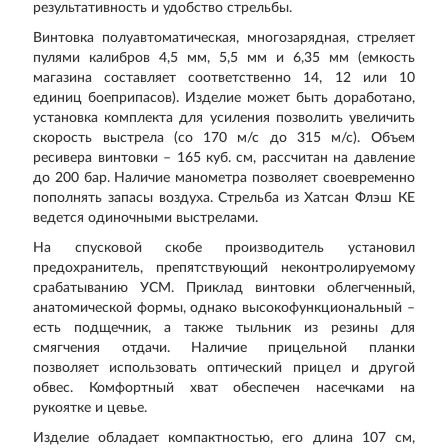
результативность и удобство стрельбы.
Винтовка полуавтоматическая, многозарядная, стреляет
пулями калибров 4,5 мм, 5,5 мм и 6,35 мм (емкость
магазина составляет соответственно 14, 12 или 10
единиц боеприпасов). Изделие может быть доработано,
установка комплекта для усиления позволить увеличить
скорость выстрела (со 170 м/с до 315 м/с). Объем
ресивера винтовки – 165 куб. см, рассчитан на давление
до 200 бар. Наличие манометра позволяет своевременно
пополнять запасы воздуха. Стрельба из Хатсан Флэш КЕ
ведется одиночными выстрелами.
На спусковой скобе производитель установил
предохранитель, препятствующий неконтролируемому
срабатыванию УСМ. Приклад винтовки облегченный,
анатомической формы, однако высокофункциональный –
есть подщечник, а также тыльник из резины для
смягчения отдачи. Наличие прицельной планки
позволяет использовать оптический прицел и другой
обвес. Комфортный хват обеспечен насечками на
рукоятке и цевье.
Изделие обладает компактностью, его длина 107 см,