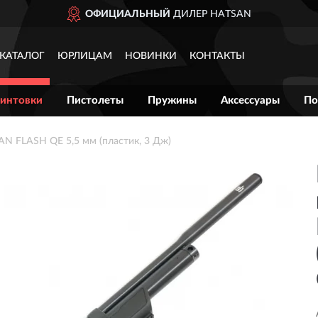
ЫЙ
ДИЛЕР HATSAN
ДО
КАТАЛОГ
ЮРЛИЦАМ
НОВИНКИ
КОНТАКТЫ
интовки
Пистолеты
Пружины
Аксессуары
По
N FLASH QE 5,5 мм (пластик, 3 Дж)