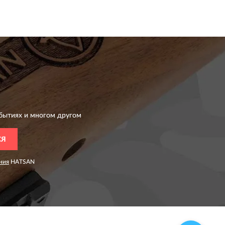
бытиях и многом другом
СЯ
ния
HATSAN