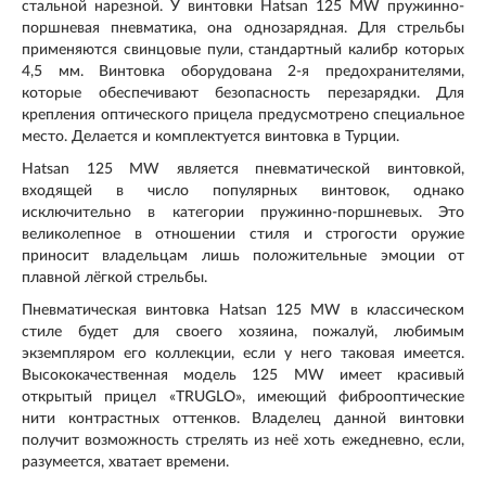
стальной нарезной. У винтовки Hatsan 125 MW пружинно-
поршневая пневматика, она однозарядная. Для стрельбы
применяются свинцовые пули, стандартный калибр которых
4,5 мм. Винтовка оборудована 2-я предохранителями,
которые обеспечивают безопасность перезарядки. Для
крепления оптического прицела предусмотрено специальное
место. Делается и комплектуется винтовка в Турции.
Hatsan 125 MW является пневматической винтовкой,
входящей в число популярных винтовок, однако
исключительно в категории пружинно-поршневых. Это
великолепное в отношении стиля и строгости оружие
приносит владельцам лишь положительные эмоции от
плавной лёгкой стрельбы.
Пневматическая винтовка Hatsan 125 MW в классическом
стиле будет для своего хозяина, пожалуй, любимым
экземпляром его коллекции, если у него таковая имеется.
Высококачественная модель 125 MW имеет красивый
открытый прицел «TRUGLO», имеющий фиброоптические
нити контрастных оттенков. Владелец данной винтовки
получит возможность стрелять из неё хоть ежедневно, если,
разумеется, хватает времени.