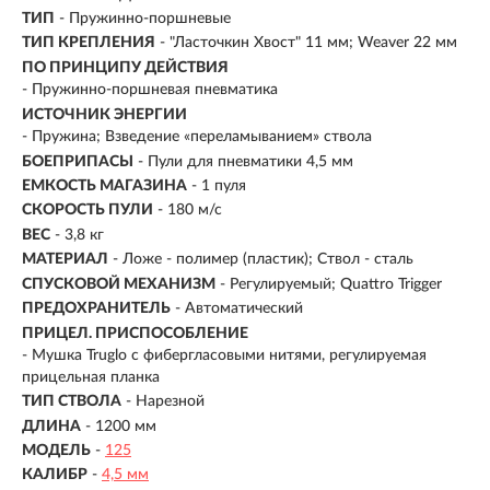
ТИП
- Пружинно-поршневые
ТИП КРЕПЛЕНИЯ
- "Ласточкин Хвост" 11 мм; Weaver 22 мм
ПО ПРИНЦИПУ ДЕЙСТВИЯ
-
Пружинно-поршневая пневматика
ИСТОЧНИК ЭНЕРГИИ
- Пружина; Взведение «переламыванием» ствола
БОЕПРИПАСЫ
- Пули для пневматики 4,5 мм
ЕМКОСТЬ МАГАЗИНА
- 1 пуля
СКОРОСТЬ ПУЛИ
- 180 м/с
ВЕС
- 3,8 кг
МАТЕРИАЛ
-
Ложе - полимер (пластик); Ствол - сталь
СПУСКОВОЙ МЕХАНИЗМ
- Регулируемый; Quattro Trigger
ПРЕДОХРАНИТЕЛЬ
- Автоматический
ПРИЦЕЛ. ПРИСПОСОБЛЕНИЕ
- Мушка Truglo с фибергласовыми нитями, регулируемая
прицельная планка
ТИП СТВОЛА
- Нарезной
ДЛИНА
- 1200 мм
МОДЕЛЬ
-
125
КАЛИБР
-
4,5 мм