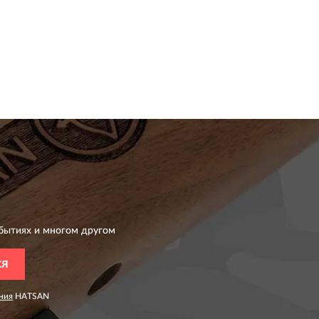
бытиях и многом другом
СЯ
ния
HATSAN