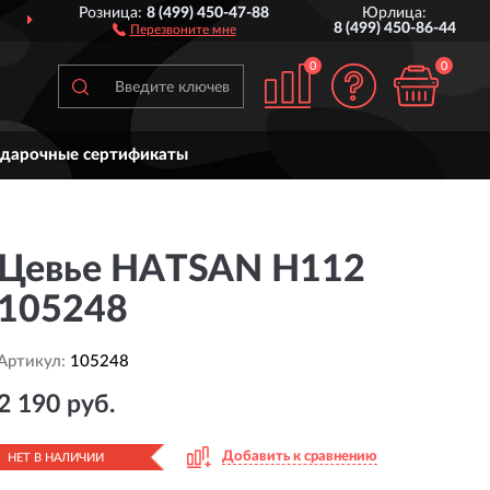
Розница:
8 (499) 450-47-88
Юрлица:
ДОСТАВИМ
ПО ВСЕЙ РОССИИ
8 (499) 450-86-44
Перезвоните мне
0
0
дарочные сертификаты
Цевье HATSAN H112
105248
Артикул:
105248
2 190 руб.
Добавить к сравнению
НЕТ В НАЛИЧИИ