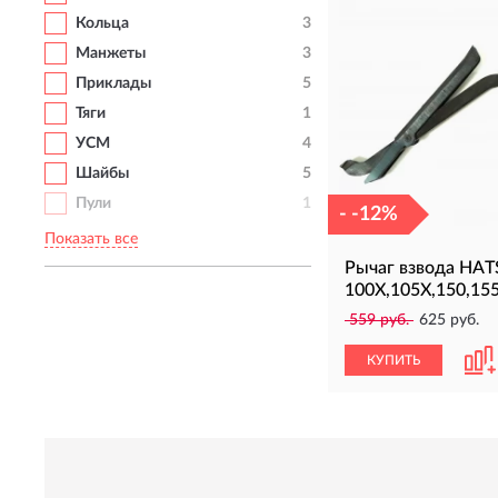
Кольца
3
Манжеты
3
Приклады
5
Тяги
1
УСМ
4
Шайбы
5
Пули
1
- -12%
Показать все
Рычаг взвода HA
100X,105X,150,15
559 руб.
625 руб.
КУПИТЬ