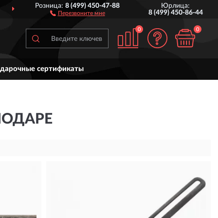
Розница:
8 (499) 450-47-88
Юрлица:
ИМ
ПО ВСЕЙ РОССИИ
ДО 
8 (499) 450-86-44
Перезвоните мне
0
0
дарочные сертификаты
НОДАРЕ