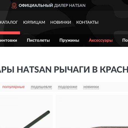
ЛЕР HATSAN
ДОСТАВ
КАТАЛОГ
ЮРЛИЦАМ
НОВИНКИ
КОНТАКТЫ
интовки
Пистолеты
Пружины
Аксессуары
По
АРЫ HATSAN РЫЧАГИ В КРАС
популярные
подешевле
подороже
новинки