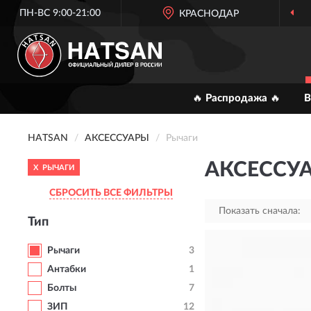
ПН-ВС 9:00-21:00
КРАСНОДАР
ОФИЦИАЛЬНЫЙ
ДИ
🔥 Распродажа 🔥
В
HATSAN
АКСЕССУАРЫ
Рычаги
АКСЕССУ
X
РЫЧАГИ
СБРОСИТЬ ВСЕ ФИЛЬТРЫ
Показать сначала:
Тип
Рычаги
3
Антабки
1
Болты
7
ЗИП
12